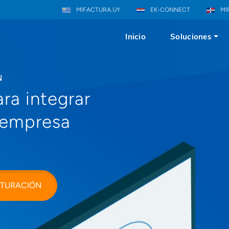
MIFACTURA.UY
EK-CONNECT
MI
Inicio
Soluciones
N
ra integrar
a empresa
CTURACIÓN