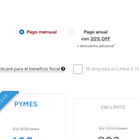
Pago mensual
Pago anual
con
20% OFF
1
+ descuento adicional
licaré para el beneficio fiscal
Mi empresa es Literal E 
PULAR
PYMES
SIN LÍMITE
$U 1317/mes
$U 919/mes