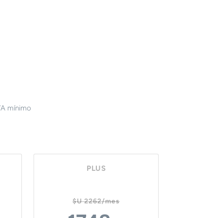
IVA mínimo
PLUS
$U 2262/mes