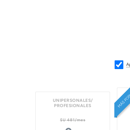
Ap
MÁS PO
UNIPERSONALES/
PROFESIONALES
$U 481/mes