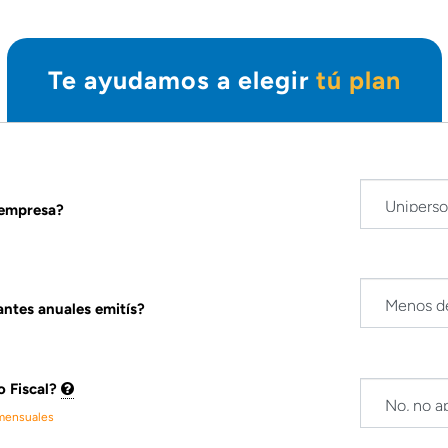
Te ayudamos a elegir
tú plan
 empresa?
tes anuales emitís?
o Fiscal?
 mensuales