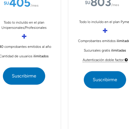
803
405
$U
$U
/mes
/mes
Todo lo incluído en el plan Pym
Todo lo incluído en el plan
Unipersonales/Profesionales
Comprobantes emitidos
ilimitad
40
comprobantes emitidos al año
Sucursales gratis
ilimitadas
Cantidad de usuarios
ilimitados
Autenticación doble factor
Suscribirme
Suscribirme