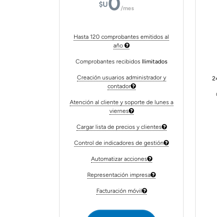
0
$U
/mes
Hasta 120 comprobantes emitidos al
año
Comprobantes recibidos
Ilimitados
Creación usuarios administrador y
2
contador
Atención al cliente y soporte de lunes a
viernes
Cargar lista de precios y clientes
Control de indicadores de gestión
Automatizar acciones
Representación impresa
Facturación móvil